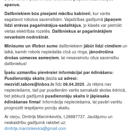
apavus.
Dalībniekiem būs pieejami mācību kabineti
, kur varēs
sagatavot robotus sacensībām. Vajadzības gadījumā
jāpaņem
līdzi strāvas pagarinātājus-sadalītājus
, jo klasēs var pietrūkt
vietas elektrības rozetēs.
Dalībniekus ar pagarinātājiem
nevarēsim nodrošināt
.
Minisumo un iRobot sumo
dalībniekiem
jābūt līdzi cimdiem
un
laikā, kamēr robots nepiedalās cīņā uz ringa,
jānodrošina
drošas uzmavas asmeņiem
, lai nesavainotu citus sacensību
dalībniekus!
Īpašu uzmanību pievērsiet informācijai par ēdināšanu:
Pusdienotāju skaits
jāsūta
uz adresi:
mezvidi.tabore@inbox.lv
līdz
08.04.2025
. Ja rēķins nav
nepieciešams, tad par pusdienām varēs samaksāt skolas ēdnīcā,
bet jebkurā gadījumā
pusdienotāju skaits ir jāpiesaka
ēdināšanas firmai
! Informācija nepieciešama, lai pavāri varētu
prognozēt iespējamo porciju skaitu.
Ar cieņu, Dmitrijs Marcinkevičs, t.28887737. Jautājumu un
neskaidrību gadījumā rakstiet uz:
dmitrijs.marcinkevics@gmail.com