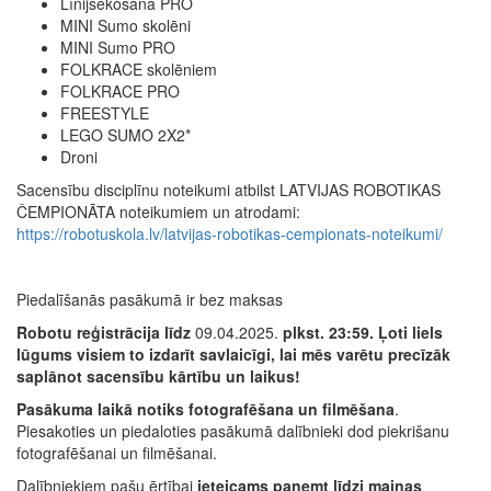
Līnijsekošana PRO
MINI Sumo skolēni
MINI Sumo PRO
FOLKRACE skolēniem
FOLKRACE PRO
FREESTYLE
LEGO SUMO 2X2*
Droni
Sacensību disciplīnu noteikumi atbilst LATVIJAS ROBOTIKAS
ČEMPIONĀTA noteikumiem un atrodami:
https://robotuskola.lv/latvijas-robotikas-cempionats-noteikumi/
Piedalīšanās pasākumā ir bez maksas
Robotu reģistrācija līdz
09.04.2025.
plkst. 23:59. Ļoti liels
lūgums visiem to izdarīt savlaicīgi, lai mēs varētu precīzāk
saplānot sacensību kārtību un laikus!
Pasākuma laikā notiks fotografēšana un filmēšana
.
Piesakoties un piedaloties pasākumā dalībnieki dod piekrišanu
fotografēšanai un filmēšanai.
Dalībniekiem pašu ērtībai
ieteicams paņemt līdzi maiņas