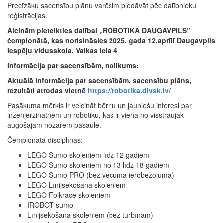
Precīzāku sacensību plānu varēsim piedāvāt pēc dalībnieku
reģistrācijas.
Aicinām pieteikties dalībai „ROBOTIKA DAUGAVPILS”
čempionātā, kas norisināsies 2025. gada 12.aprīlī Daugavpils
Iespēju vidusskola, Valkas iela 4
Informācija par sacensībām, nolikums:
Aktuālā informācija par sacensībām, sacensību plāns,
rezultāti atrodas vietnē
https://robotika.divsk.lv/
Pasākuma mērķis ir veicināt bērnu un jauniešu interesi par
inženierzinātnēm un robotiku, kas ir viena no visstraujāk
augošajām nozarēm pasaulē.
Čempionāta disciplīnas:
LEGO Sumo skolēniem līdz 12 gadiem
LEGO Sumo skolēniem no 13 līdz 18 gadiem
LEGO Sumo PRO (bez vecuma ierobežojuma)
LEGO Līnijsekošana skolēniem
LEGO Folkrace skolēniem
IROBOT sumo
Līnijsekošana skolēniem (bez turbīnam)