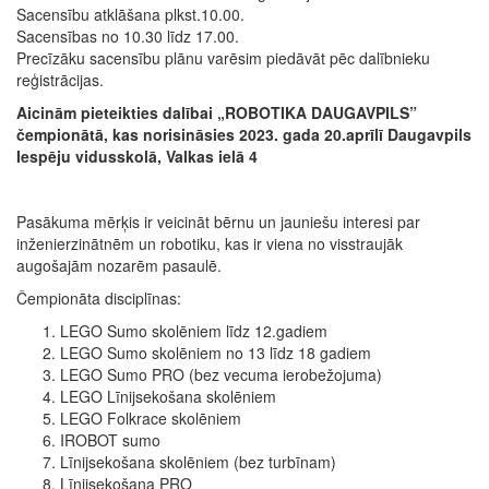
Sacensību atklāšana plkst.10.00.
Sacensības no 10.30 līdz 17.00.
Precīzāku sacensību plānu varēsim piedāvāt pēc dalībnieku
reģistrācijas.
Aicinām pieteikties dalībai „ROBOTIKA DAUGAVPILS”
čempionātā, kas norisināsies 2023. gada 20.aprīlī Daugavpils
Iespēju vidusskolā, Valkas ielā 4
Pasākuma mērķis ir veicināt bērnu un jauniešu interesi par
inženierzinātnēm un robotiku, kas ir viena no visstraujāk
augošajām nozarēm pasaulē.
Čempionāta disciplīnas:
LEGO Sumo skolēniem līdz 12.gadiem
LEGO Sumo skolēniem no 13 līdz 18 gadiem
LEGO Sumo PRO (bez vecuma ierobežojuma)
LEGO Līnijsekošana skolēniem
LEGO Folkrace skolēniem
IROBOT sumo
Līnijsekošana skolēniem (bez turbīnam)
Līnijsekošana PRO