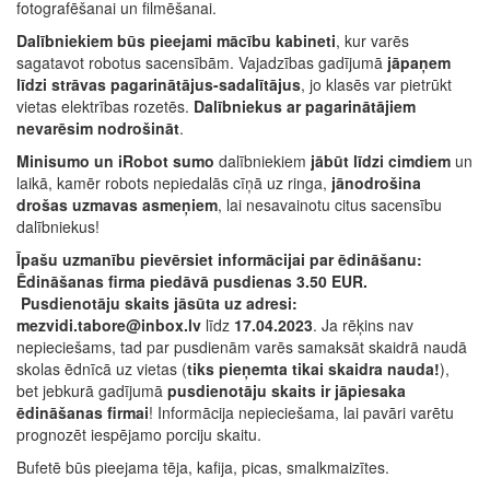
fotografēšanai un filmēšanai.
Dalībniekiem būs pieejami mācību kabineti
, kur varēs
sagatavot robotus sacensībām. Vajadzības gadījumā
jāpaņem
līdzi strāvas pagarinātājus-sadalītājus
, jo klasēs var pietrūkt
vietas elektrības rozetēs.
Dalībniekus ar pagarinātājiem
nevarēsim nodrošināt
.
Minisumo un iRobot sumo
dalībniekiem
jābūt līdzi cimdiem
un
laikā, kamēr robots nepiedalās cīņā uz ringa,
jānodrošina
drošas uzmavas asmeņiem
, lai nesavainotu citus sacensību
dalībniekus!
Īpašu uzmanību pievērsiet informācijai par ēdināšanu:
Ēdināšanas firma piedāvā pusdienas 3.50 EUR.
Pusdienotāju skaits
jāsūta uz adresi:
mezvidi.tabore@inbox.lv
līdz
17.04.2023
. Ja rēķins nav
nepieciešams, tad par pusdienām varēs samaksāt skaidrā naudā
skolas ēdnīcā uz vietas (
tiks pieņemta tikai skaidra nauda!
),
bet jebkurā gadījumā
pusdienotāju skaits ir jāpiesaka
ēdināšanas firmai
! Informācija nepieciešama, lai pavāri varētu
prognozēt iespējamo porciju skaitu.
Bufetē būs pieejama tēja, kafija, picas, smalkmaizītes.