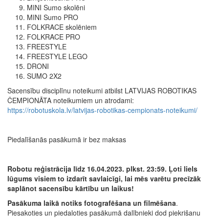
MINI Sumo skolēni
MINI Sumo PRO
FOLKRACE skolēniem
FOLKRACE PRO
FREESTYLE
FREESTYLE LEGO
DRONI
SUMO 2X2
Sacensību disciplīnu noteikumi atbilst LATVIJAS ROBOTIKAS
ČEMPIONĀTA noteikumiem un atrodami:
https://robotuskola.lv/latvijas-robotikas-cempionats-noteikumi/
Piedalīšanās pasākumā ir bez maksas
Robotu reģistrācija līdz 16.04.2023. plkst. 23:59. Ļoti liels
lūgums visiem to izdarīt savlaicīgi, lai mēs varētu precīzāk
saplānot sacensību kārtību un laikus!
Pasākuma laikā notiks fotografēšana un filmēšana
.
Piesakoties un piedaloties pasākumā dalībnieki dod piekrišanu