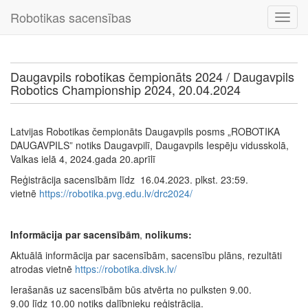
Robotikas sacensības
Daugavpils robotikas čempionāts 2024 / Daugavpils
Robotics Championship 2024, 20.04.2024
Latvijas Robotikas čempionāts Daugavpils posms „ROBOTIKA
DAUGAVPILS” notiks Daugavpilī, Daugavpils Iespēju vidusskolā,
Valkas ielā 4, 2024.gada 20.aprīlī
Reģistrācija sacensībām līdz 16.04.2023. plkst. 23:59.
vietnē
https://robotika.pvg.edu.lv/drc2024/
Informācija par sacensībām
,
nolikums:
Aktuālā informācija par sacensībām, sacensību plāns, rezultāti
atrodas vietnē
https://robotika.divsk.lv/
Ierašanās uz sacensībām būs atvērta no pulksten 9.00.
9.00 līdz 10.00 notiks dalībnieku reģistrācija.