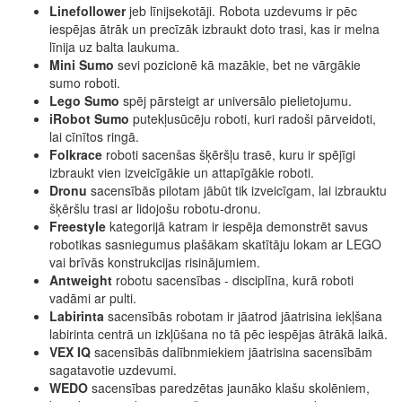
Linefollower
jeb līnijsekotāji. Robota uzdevums ir pēc
iespējas ātrāk un precīzāk izbraukt doto trasi, kas ir melna
līnija uz balta laukuma.
Mini Sumo
sevi pozicionē kā mazākie, bet ne vārgākie
sumo roboti.
Lego Sumo
spēj pārsteigt ar universālo pielietojumu.
iRobot Sumo
putekļusūcēju roboti, kuri radoši pārveidoti,
lai cīnītos ringā.
Folkrace
roboti sacenšas šķēršļu trasē, kuru ir spējīgi
izbraukt vien izveicīgākie un attapīgākie roboti.
Dronu
sacensībās pilotam jābūt tik izveicīgam, lai izbrauktu
šķēršlu trasi ar lidojošu robotu-dronu.
Freestyle
kategorijā katram ir iespēja demonstrēt savus
robotikas sasniegumus plašākam skatītāju lokam ar LEGO
vai brīvās konstrukcijas risinājumiem.
Antweight
robotu sacensības - disciplīna, kurā roboti
vadāmi ar pulti.
Labirinta
sacensībās robotam ir jāatrod jāatrisina iekļšana
labirinta centrā un izkļūšana no tā pēc iespējas ātrākā laikā.
VEX IQ
sacensībās dalībnmiekiem jāatrisina sacensībām
sagatavotie uzdevumi.
WEDO
sacensības paredzētas jaunāko klašu skolēniem,