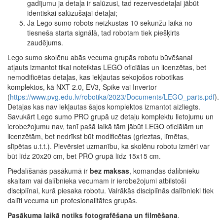
gadījumu ja detaļa ir salūzusi, tad rezervesdetaļai jābūt
identiskai salūzušajai detaļai;
Ja Lego sumo robots neizkustas 10 sekunžu laikā no
tiesneša starta signālā, tad robotam tiek piešķirts
zaudējums.
Lego sumo skolēnu abās vecuma grupās robotu būvēšanai
atļauts izmantot tikai noteiktas LEGO oficiālas un licenzētas, bet
nemodificētas detaļas, kas iekļautas sekojošos robotikas
komplektos, kā NXT 2.0, EV3, Spike vai Invertor
(
https://www.pvg.edu.lv/robotika/2023/Documents/LEGO_parts.pdf
).
Detaļas kas nav iekļautas šajos komplektos izmantot aizliegts.
Savukārt Lego sumo PRO grupā uz detaļu komplektu lietojumu un
ierobežojumu nav, tanī pašā laikā tām jābūt LEGO oficiālām un
licenzētām, bet nedrīkst būt modificētas (grieztas, līmētas,
slīpētas u.t.t.). Pievērsiet uzmanību, ka skolēnu robotu izmēri var
būt līdz 20x20 cm, bet PRO grupā līdz 15x15 cm.
Piedalīšanās pasākumā ir
bez maksas
, komandas dalībnieku
skaitam vai dalībnieka vecumam ir ierobežojumi atbilstoši
disciplīnai, kurā piesaka robotu. Vairākās disciplīnās dalībnieki tiek
dalīti vecuma un profesionalitātes grupās.
Pasākuma laikā notiks fotografēšana un filmēšana
.