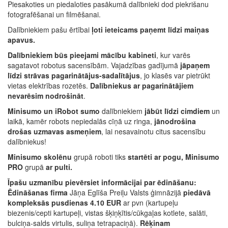
Piesakoties un piedaloties pasākumā dalībnieki dod piekrišanu
fotografēšanai un filmēšanai.
Dalībniekiem pašu ērtībai
ļoti ieteicams paņemt līdzi maiņas
apavus.
Dalībniekiem būs pieejami mācību kabineti
, kur varēs
sagatavot robotus sacensībām. Vajadzības gadījumā
jāpaņem
līdzi strāvas pagarinātājus-sadalītājus
, jo klasēs var pietrūkt
vietas elektrības rozetēs.
Dalībniekus ar pagarinātājiem
nevarēsim nodrošināt
.
Minisumo un iRobot sumo
dalībniekiem
jābūt līdzi cimdiem
un
laikā, kamēr robots nepiedalās cīņā uz ringa,
jānodrošina
drošas uzmavas asmeņiem
, lai nesavainotu citus sacensību
dalībniekus!
Minisumo skolēnu
grupā roboti tiks
startēti ar pogu, Minisumo
PRO
grupā
ar pulti.
Īpašu uzmanību pievērsiet informācijai par ēdināšanu:
Ēdināšanas firma
Jāņa Eglīša Preiļu Valsts ģimnāzijā
piedāvā
kompleksās pusdienas 4.10 EUR
ar pvn (kartupeļu
biezenis/cepti kartupeļi, vistas šķiņķītis/cūkgaļas kotlete, salāti,
bulciņa-salds virtulis, suliņa tetrapaciņā).
Rēķinam