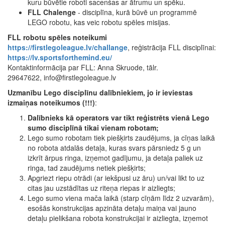
kuru būvētie roboti sacenšas ar ātrumu un spēku.
FLL Chalenge
- disciplīna, kurā būvē un programmē
LEGO robotu, kas veic robotu spēles misijas.
FLL robotu spēles noteikumi
https://firstlegoleague.lv/challange
, reģistrācija FLL disciplīnai:
https://lv.sportsforthemind.eu/
Kontaktinformācija par FLL: Anna Skruode, tālr.
29647622, info@firstlegoleague.lv
Uzmanību Lego disciplīnu dalībniekiem, jo ir ieviestas
izmaiņas noteikumos (!!!)
:
Dalībnieks kā operators var tikt reģistrēts vienā Lego
sumo disciplīnā tikai vienam robotam;
Lego sumo robotam tiek piešķirts zaudējums, ja cīņas laikā
no robota atdalās detaļa, kuras svars pārsniedz 5 g un
izkrīt ārpus ringa, izņemot gadījumu, ja detaļa paliek uz
ringa, tad zaudējums netiek piešķirts;
Apgriezt riepu otrādi (ar iekšpusi uz āru) un/vai likt to uz
citas jau uzstādītas uz riteņa riepas ir aizliegts;
Lego sumo viena mača laikā (starp cīņām līdz 2 uzvarām),
esošās konstrukcijas apzināta detaļu maiņa vai jauno
detaļu pielikšana robota konstrukcijai ir aizliegta, izņemot