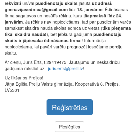
rekvizīti
un/vai
pusdienotāju skaits
jāsūta
uz adresi:
gimnazijasednica@gmail.com
līdz
18. janvārim
. Ēdināšanas
firma sagatavos un nosūtīs rēķinu, kuru
jāapmaksā līdz 24.
janvārim
. Ja rēķins nav nepieciešams, tad par pusdienām varēs
samaksāt skaidrā naudā skolas ēdnīcā uz vietas (
tiks pieņemta
tikai skaidra nauda!
), bet jebkurā gadījumā
pusdienotāju
skaits ir jāpiesaka ēdināšanas firmai
! Informācija
nepieciešama, lai pavāri varētu prognozēt iespējamo porciju
skaitu.
Ar cieņu, Juris Erts, t.29419475. Jautājumu un neskaidrību
gadījumā rakstiet uz:
juris.erts@preili.lv
!
Uz tikšanos Preiļos!
Jāņa Eglīša Preiļu Valsts ģimnāzija, Kooperatīvā 6, Preiļos,
LV5301
Reģistrēties
Pieslēgties