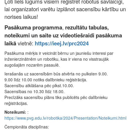
Ļoti liels lūgums visiem reģistrēt robotus savlaicīgi,
lai organizatori varētu izplānot sacensību kārtību un
norises laikus!
Pa
sākuma programma
,
rezultātu tabulas,
noteikumi un
saite uz videotiešraidi pasākuma
laikā
vietnē:
https://ieej.lv/prc2024
Pasākuma mērķis ir veicināt bērnu un jauniešu interesi par
inženierzinātnēm un robotiku, kas ir viena no visstraujāk
augošajām nozarēm pasaulē.
Ierašanās uz sacensībām būs atvērta no pulksten 9.00.
9.00 līdz 10.00 notiks dalībnieku reģistrācija.
Sacensību atklāšana pēc plkst.10.00.
Sacensības no 10.30 līdz 18.00.
Precīzāks sacensību plāns tiks publicēts pēc dalībnieku
reģistrācijas.
Noteikumi:
:
https://www.pvg.edu.lv/robotika/2024/Presentation/Noteikumi.html
Čempionāta disciplīnas: