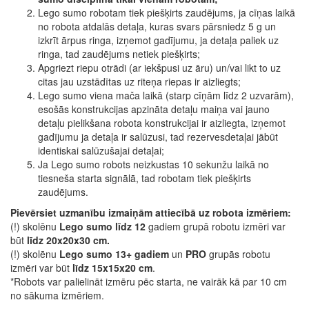
Lego sumo robotam tiek piešķirts zaudējums, ja cīņas laikā
no robota atdalās detaļa, kuras svars pārsniedz 5 g un
izkrīt ārpus ringa, izņemot gadījumu, ja detaļa paliek uz
ringa, tad zaudējums netiek piešķirts;
Apgriezt riepu otrādi (ar iekšpusi uz āru) un/vai likt to uz
citas jau uzstādītas uz riteņa riepas ir aizliegts;
Lego sumo viena mača laikā (starp cīņām līdz 2 uzvarām),
esošās konstrukcijas apzināta detaļu maiņa vai jauno
detaļu pielikšana robota konstrukcijai ir aizliegta, izņemot
gadījumu ja detaļa ir salūzusi, tad rezervesdetaļai jābūt
identiskai salūzušajai detaļai;
Ja Lego sumo robots neizkustas 10 sekunžu laikā no
tiesneša starta signālā, tad robotam tiek piešķirts
zaudējums.
Pievērsiet uzmanību izmaiņām attiecībā uz robota izmēriem:
(!) skolēnu
Lego sumo līdz 12
gadiem grupā robotu izmēri var
būt
līdz 20x20x30 cm.
(!) skolēnu
Lego sumo 13+ gadiem
un
PRO
grupās robotu
izmēri var būt
līdz 15x15x20 cm
.
*Robots var palielināt izmēru pēc starta, ne vairāk kā par 10 cm
no sākuma izmēriem.