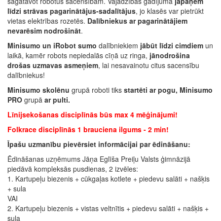
sagatavot robotus sacensībām. Vajadzības gadījumā
jāpaņem
līdzi strāvas pagarinātājus-sadalītājus
, jo klasēs var pietrūkt
vietas elektrības rozetēs.
Dalībniekus ar pagarinātājiem
nevarēsim nodrošināt
.
Minisumo un iRobot sumo
dalībniekiem
jābūt līdzi cimdiem
un
laikā, kamēr robots nepiedalās cīņā uz ringa,
jānodrošina
drošas uzmavas asmeņiem
, lai nesavainotu citus sacensību
dalībniekus!
Minisumo skolēnu
grupā roboti tiks
startēti ar pogu, Minisumo
PRO
grupā
ar pulti.
Līnijsekošanas disciplīnās būs max 4 mēģinājumi!
Folkrace disciplīnās 1 brauciena ilgums - 2 min!
Īpašu uzmanību pievērsiet informācijai par ēdināšanu:
Ēdināšanas uzņēmums Jāņa Eglīša Preiļu Valsts ģimnāzijā
piedāvā kompleksās pusdienas, 2 izvēles:
1. Kartupeļu biezenis + cūkgaļas kotlete + piedevu salāti + našķis
+ sula
VAI
2. ⁠Kartupeļu biezenis + vistas veltnītis + piedevu salāti + našķis +
sula