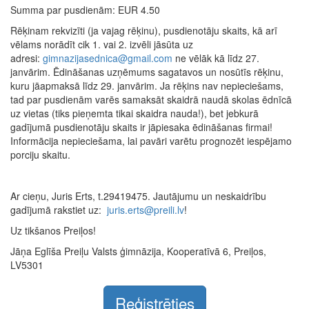
Summa par pusdienām: EUR 4.50
Rēķinam rekvizīti (ja vajag rēķinu), pusdienotāju skaits, kā arī
vēlams norādīt cik 1. vai 2. izvēli jāsūta uz
adresi:
gimnazijasednica@gmail.com
ne vēlāk kā līdz 27.
janvārim. Ēdināšanas uzņēmums sagatavos un nosūtīs rēķinu,
kuru jāapmaksā līdz 29. janvārim. Ja rēķins nav nepieciešams,
tad par pusdienām varēs samaksāt skaidrā naudā skolas ēdnīcā
uz vietas (tiks pieņemta tikai skaidra nauda!), bet jebkurā
gadījumā pusdienotāju skaits ir jāpiesaka ēdināšanas firmai!
Informācija nepieciešama, lai pavāri varētu prognozēt iespējamo
porciju skaitu.
Ar cieņu, Juris Erts, t.29419475. Jautājumu un neskaidrību
gadījumā rakstiet uz:
juris.erts@preili.lv
!
Uz tikšanos Preiļos!
Jāņa Eglīša Preiļu Valsts ģimnāzija, Kooperatīvā 6, Preiļos,
LV5301
Reģistrēties