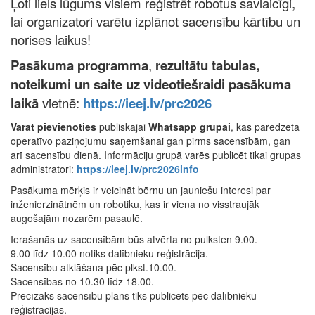
Ļoti liels lūgums visiem reģistrēt robotus savlaicīgi,
lai organizatori varētu izplānot sacensību kārtību un
norises laikus!
Pa
sākuma programma
,
rezultātu tabulas,
noteikumi un
saite uz videotiešraidi pasākuma
laikā
vietnē:
https://ieej.lv/prc2026
Varat pievienoties
publiskajai
Whatsapp grupai
, kas paredzēta
operatīvo paziņojumu saņemšanai gan pirms sacensībām, gan
arī sacensību dienā. Informāciju grupā varēs publicēt tikai grupas
administratori:
https://ieej.lv/prc2026info
Pasākuma mērķis ir veicināt bērnu un jauniešu interesi par
inženierzinātnēm un robotiku, kas ir viena no visstraujāk
augošajām nozarēm pasaulē.
Ierašanās uz sacensībām būs atvērta no pulksten 9.00.
9.00 līdz 10.00 notiks dalībnieku reģistrācija.
Sacensību atklāšana pēc plkst.10.00.
Sacensības no 10.30 līdz 18.00.
Precīzāks sacensību plāns tiks publicēts pēc dalībnieku
reģistrācijas.