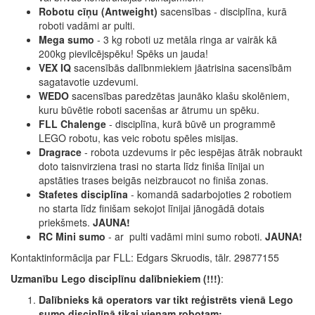
Robotu cīņu (Antweight)
sacensības - disciplīna, kurā
roboti vadāmi ar pulti.
Mega sumo
- 3 kg roboti uz metāla ringa ar vairāk kā
200kg pievilcējspēku! Spēks un jauda!
VEX IQ
sacensībās dalībnmiekiem jāatrisina sacensībām
sagatavotie uzdevumi.
WEDO
sacensības paredzētas jaunāko klašu skolēniem,
kuru būvētie roboti sacenšas ar ātrumu un spēku.
FLL Chalenge
- disciplīna, kurā būvē un programmē
LEGO robotu, kas veic robotu spēles misijas.
Dragrace
- robota uzdevums ir pēc iespējas ātrāk nobraukt
doto taisnvirziena trasi no starta līdz finiša līnijai un
apstāties trases beigās neizbraucot no finiša zonas.
Stafetes disciplīna
- komandā sadarbojoties 2 robotiem
no starta līdz finišam sekojot līnijai jānogādā dotais
priekšmets.
JAUNA!
RC Mini sumo
- ar pulti vadāmi mini sumo roboti.
JAUNA!
Kontaktinformācija par FLL: Edgars Skruodis, tālr. 29877155
Uzmanību Lego disciplīnu dalībniekiem (!!!)
:
Dalībnieks kā operators var tikt reģistrēts vienā Lego
sumo disciplīnā tikai vienam robotam;