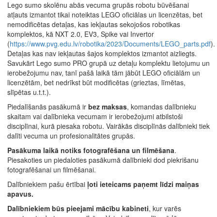
Lego sumo skolēnu abās vecuma grupās robotu būvēšanai
atļauts izmantot tikai noteiktas LEGO oficiālas un licenzētas, bet
nemodificētas detaļas, kas iekļautas sekojošos robotikas
komplektos, kā NXT 2.0, EV3, Spike vai Invertor
(
https://www.pvg.edu.lv/robotika/2023/Documents/LEGO_parts.pdf
).
Detaļas kas nav iekļautas šajos komplektos izmantot aizliegts.
Savukārt Lego sumo PRO grupā uz detaļu komplektu lietojumu un
ierobežojumu nav, tanī pašā laikā tām jābūt LEGO oficiālām un
licenzētām, bet nedrīkst būt modificētas (grieztas, līmētas,
slīpētas u.t.t.).
Piedalīšanās pasākumā ir
bez maksas
, komandas dalībnieku
skaitam vai dalībnieka vecumam ir ierobežojumi atbilstoši
disciplīnai, kurā piesaka robotu. Vairākās disciplīnās dalībnieki tiek
dalīti vecuma un profesionalitātes grupās.
Pasākuma laikā notiks fotografēšana un filmēšana
.
Piesakoties un piedaloties pasākumā dalībnieki dod piekrišanu
fotografēšanai un filmēšanai.
Dalībniekiem pašu ērtībai
ļoti ieteicams paņemt līdzi maiņas
apavus.
Dalībniekiem būs pieejami mācību kabineti
, kur varēs