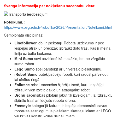
Svarīga informācija par nokļūšanu sacensību vietā!
Noteikumi:
:
https://www.pvg.edu.lv/robotika/2026/Presentation/Noteikumi.html
Čempionāta disciplīnas:
Linefollower
jeb līnijsekotāji. Robota uzdevums ir pēc
iespējas ātrāk un precīzāk izbraukt doto trasi, kas ir melna
līnija uz balta laukuma.
Mini Sumo
sevi pozicionē kā mazākie, bet ne vārgākie
sumo roboti.
Lego Sumo
spēj pārsteigt ar universālo pielietojumu.
iRobot Sumo
putekļusūcēju roboti, kuri radoši pārveidoti,
lai cīnītos ringā.
Folkrace
roboti sacenšas šķēršļu trasē, kuru ir spējīgi
izbraukt vien izveicīgākie un attapīgākie roboti.
Dronu
sacensībās pilotam jābūt tik izveicīgam, lai izbrauktu
šķēršlu trasi ar lidojošu robotu-dronu.
Freestyle
kategorijā katram ir iespēja demonstrēt savus
robotikas sasniegumus plašākam skatītāju lokam ar LEGO
vai brīvās konstrukcijas risinājumiem.