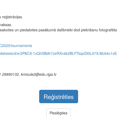
 reģistrācijas.
maksas.
sakoties un piedaloties pasākumā dalībnieki dod piekrišanu fotografēša
TC2025/tournaments
preadsheets/d/e/2PACX-1vQhXBdh7zeRXn4k2BLYTkqoDl0L97X-Mc64c1
71 29890132, kmicule2@edu.riga.lv
Reģistrēties
Pieslēgties