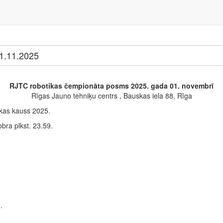
1.11.2025
RJTC robotikas čempionāta posms 2025. gada 01. novembrī
Rīgas Jauno tehniķu centrs , Bauskas iela 88, Rīga
ikas kauss 2025.
obra plkst. 23.59.
.