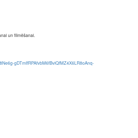
nai un filmēšanai.
vE8Ne6g-gDTmlfRPAfvbM6fBviQfMZ4X6LR8oAnq-