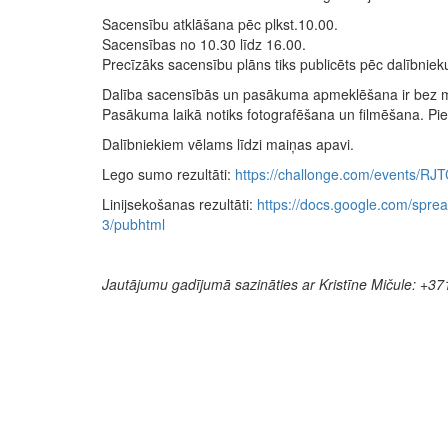
Sacensību atklāšana pēc plkst.10.00.
Sacensības no 10.30 līdz 16.00.
Precīzāks sacensību plāns tiks publicēts pēc dalībnieku
Dalība sacensībās un pasākuma apmeklēšana ir bez 
Pasākuma laikā notiks fotografēšana un filmēšana. Pie
Dalībniekiem vēlams līdzi maiņas apavi.
Lego sumo rezultāti:
https://challonge.com/events/RJ
Linijsekošanas rezultāti:
https://docs.google.com/s
3/pubhtml
Jautājumu gadījumā sazināties ar Kristīne Mičule: +3