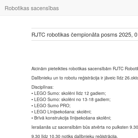
Robotikas sacensības
RJTC robotikas čempionāta posms 2025, 0
Aicinām pieteikties robotikas sacensībām RJTC Robot
Dalībnieku un to robotu reģistrācija ir jāveic līdz 26.okt
Disciplīnas:
• LEGO Sumo: skolēni līdz 12 gadiem;
• LEGO Sumo: skolēni no 13-18 gadiem;
• LEGO Sumo PRO;
• LEGO Līnijsekošana: skolēni;
• Brīvā konstrukcija līnijsekošana skolēni;
Ierašanās uz sacensībām būs atvērta no pulksten 9.30
9.30 līdz 10.30 notiks dalībnieku reģistrācija.