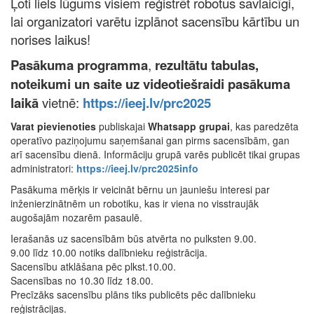
Ļoti liels lūgums visiem reģistrēt robotus savlaicīgi,
lai organizatori varētu izplānot sacensību kārtību un
norises laikus!
Pa
sākuma programma
,
rezultātu tabulas,
noteikumi un
saite uz videotiešraidi pasākuma
laikā
vietnē:
https://ieej.lv/prc2025
Varat pievienoties
publiskajai
Whatsapp grupai
, kas paredzēta
operatīvo paziņojumu saņemšanai gan pirms sacensībām, gan
arī sacensību dienā. Informāciju grupā varēs publicēt tikai grupas
administratori:
https://ieej.lv/prc2025info
Pasākuma mērķis ir veicināt bērnu un jauniešu interesi par
inženierzinātnēm un robotiku, kas ir viena no visstraujāk
augošajām nozarēm pasaulē.
Ierašanās uz sacensībām būs atvērta no pulksten 9.00.
9.00 līdz 10.00 notiks dalībnieku reģistrācija.
Sacensību atklāšana pēc plkst.10.00.
Sacensības no 10.30 līdz 18.00.
Precīzāks sacensību plāns tiks publicēts pēc dalībnieku
reģistrācijas.