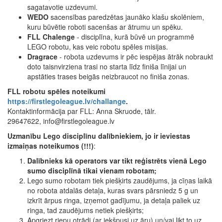
sagatavotie uzdevumi.
WEDO
sacensības paredzētas jaunāko klašu skolēniem,
kuru būvētie roboti sacenšas ar ātrumu un spēku.
FLL Chalenge
- disciplīna, kurā būvē un programmē
LEGO robotu, kas veic robotu spēles misijas.
Dragrace
- robota uzdevums ir pēc iespējas ātrāk nobraukt
doto taisnvirziena trasi no starta līdz finiša līnijai un
apstāties trases beigās neizbraucot no finiša zonas.
FLL robotu spēles noteikumi
https://firstlegoleague.lv/challange
.
Kontaktinformācija par FLL: Anna Skruode, tālr.
29647622, info@firstlegoleague.lv
Uzmanību Lego disciplīnu dalībniekiem, jo ir ieviestas
izmaiņas noteikumos (!!!)
:
Dalībnieks kā operators var tikt reģistrēts vienā Lego
sumo disciplīnā tikai vienam robotam;
Lego sumo robotam tiek piešķirts zaudējums, ja cīņas laikā
no robota atdalās detaļa, kuras svars pārsniedz 5 g un
izkrīt ārpus ringa, izņemot gadījumu, ja detaļa paliek uz
ringa, tad zaudējums netiek piešķirts;
Apgriezt riepu otrādi (ar iekšpusi uz āru) un/vai likt to uz