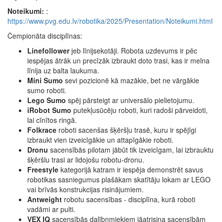
Noteikumi:
:
https://www.pvg.edu.lv/robotika/2025/Presentation/Noteikumi.html
Čempionāta disciplīnas:
Linefollower
jeb līnijsekotāji. Robota uzdevums ir pēc
iespējas ātrāk un precīzāk izbraukt doto trasi, kas ir melna
līnija uz balta laukuma.
Mini Sumo
sevi pozicionē kā mazākie, bet ne vārgākie
sumo roboti.
Lego Sumo
spēj pārsteigt ar universālo pielietojumu.
iRobot Sumo
putekļusūcēju roboti, kuri radoši pārveidoti,
lai cīnītos ringā.
Folkrace
roboti sacenšas šķēršļu trasē, kuru ir spējīgi
izbraukt vien izveicīgākie un attapīgākie roboti.
Dronu
sacensībās pilotam jābūt tik izveicīgam, lai izbrauktu
šķēršlu trasi ar lidojošu robotu-dronu.
Freestyle
kategorijā katram ir iespēja demonstrēt savus
robotikas sasniegumus plašākam skatītāju lokam ar LEGO
vai brīvās konstrukcijas risinājumiem.
Antweight
robotu sacensības - disciplīna, kurā roboti
vadāmi ar pulti.
VEX IQ
sacensībās dalībnmiekiem jāatrisina sacensībām