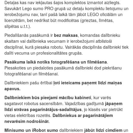
Detaļas kas nav iekļautas šajos komplektos izmantot aizliegts.
Savukārt Lego sumo PRO grupā uz detaļu komplektu lietojumu un
ierobežojumu nav, tanī pašā laikā tām jābūt LEGO oficiālām un
licenzētām, bet nedrīkst būt modificētas (grieztas, līmētas,
slīpētas u.t.t.).
Piedalīšanās pasākumā ir
bez maksas
, komandas dalībnieku
skaitam vai dalībnieka vecumam ir ierobežojumi atbilstoši
disciplīnai, kurā piesaka robotu. Vairākās disciplīnās dalībnieki tiek
dalīti vecuma un profesionalitātes grupās.
Pasākuma laikā notiks fotografēšana un filmēšana
.
Piesakoties un piedaloties pasākumā dalībnieki dod piekrišanu
fotografēšanai un filmēšanai.
Dalībniekiem pašu ērtībai
ļoti ieteicams paņemt līdzi maiņas
apavus.
Dalībniekiem būs pieejami mācību kabineti
, kur varēs
sagatavot robotus sacensībām. Vajadzības gadījumā
jāpaņem
līdzi strāvas pagarinātājus-sadalītājus
, jo klasēs var pietrūkt
vietas elektrības rozetēs.
Dalībniekus ar pagarinātājiem
nevarēsim nodrošināt
.
Minisumo un iRobot sumo
dalībniekiem
jābūt līdzi cimdiem
un