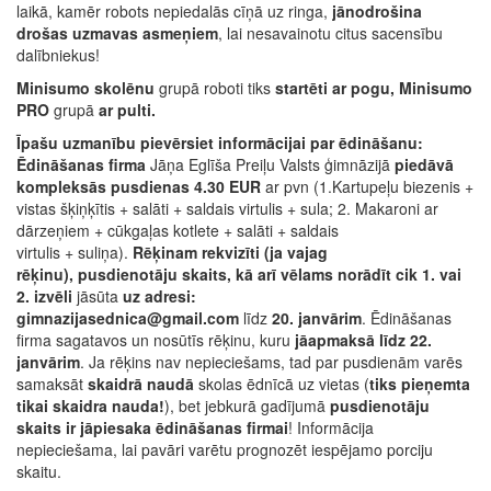
laikā, kamēr robots nepiedalās cīņā uz ringa,
jānodrošina
drošas uzmavas asmeņiem
, lai nesavainotu citus sacensību
dalībniekus!
Minisumo skolēnu
grupā roboti tiks
startēti ar pogu, Minisumo
PRO
grupā
ar pulti.
Īpašu uzmanību pievērsiet informācijai par ēdināšanu:
Ēdināšanas firma
Jāņa Eglīša Preiļu Valsts ģimnāzijā
piedāvā
kompleksās pusdienas 4.30 EUR
ar pvn (1.Kartupeļu biezenis +
vistas šķiņķītis + salāti + saldais virtulis + sula; 2. Makaroni ar
dārzeņiem + cūkgaļas kotlete + salāti + saldais
virtulis + suliņa).
Rēķinam rekvizīti (ja vajag
rēķinu),
pusdienotāju skaits, kā arī vēlams norādīt cik 1. vai
2. izvēli
jāsūta
uz adresi:
gimnazijasednica@gmail.com
līdz
20. janvārim
. Ēdināšanas
firma sagatavos un nosūtīs rēķinu, kuru
jāapmaksā līdz 22.
janvārim
. Ja rēķins nav nepieciešams, tad par pusdienām varēs
samaksāt
skaidrā naudā
skolas ēdnīcā uz vietas (
tiks pieņemta
tikai skaidra nauda!
), bet jebkurā gadījumā
pusdienotāju
skaits ir jāpiesaka ēdināšanas firmai
! Informācija
nepieciešama, lai pavāri varētu prognozēt iespējamo porciju
skaitu.