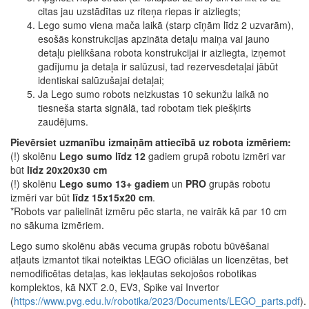
citas jau uzstādītas uz riteņa riepas ir aizliegts;
Lego sumo viena mača laikā (starp cīņām līdz 2 uzvarām),
esošās konstrukcijas apzināta detaļu maiņa vai jauno
detaļu pielikšana robota konstrukcijai ir aizliegta, izņemot
gadījumu ja detaļa ir salūzusi, tad rezervesdetaļai jābūt
identiskai salūzušajai detaļai;
Ja Lego sumo robots neizkustas 10 sekunžu laikā no
tiesneša starta signālā, tad robotam tiek piešķirts
zaudējums.
Pievērsiet uzmanību izmaiņām attiecībā uz robota izmēriem:
(!) skolēnu
Lego sumo līdz 12
gadiem grupā robotu izmēri var
būt
līdz 20x20x30 cm
(!) skolēnu
Lego sumo 13+ gadiem
un
PRO
grupās robotu
izmēri var būt
līdz 15x15x20 cm
.
*Robots var palielināt izmēru pēc starta, ne vairāk kā par 10 cm
no sākuma izmēriem.
Lego sumo skolēnu abās vecuma grupās robotu būvēšanai
atļauts izmantot tikai noteiktas LEGO oficiālas un licenzētas, bet
nemodificētas detaļas, kas iekļautas sekojošos robotikas
komplektos, kā NXT 2.0, EV3, Spike vai Invertor
(
https://www.pvg.edu.lv/robotika/2023/Documents/LEGO_parts.pdf
).